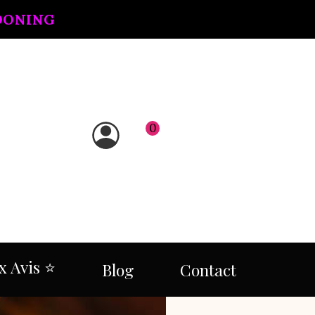
OONING
0
 Avis ⭐​
Blog
Contact