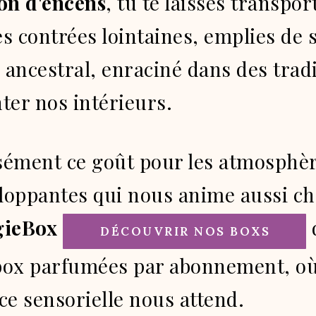
on d'encens
, tu te laisses transpor
 contrées lointaines, emplies de s
 ancestral, enraciné dans des tradi
ter nos intérieurs.
isément ce goût pour les atmosphè
eloppantes qui nous anime aussi ch
gieBox
DÉCOUVRIR NOS BOXS
box parfumées par abonnement, o
ce sensorielle nous attend.