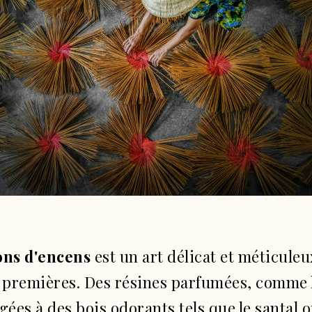
ons d'encens
est un art délicat et méticul
s premières. Des résines parfumées, comme 
gées à des bois odorants tels que le santal o