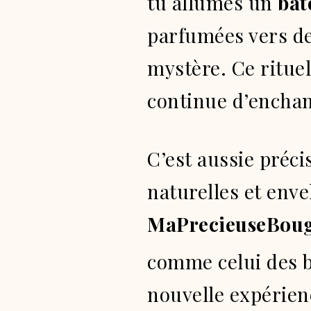
tu allumes un
bât
parfumées vers des
mystère. Ce rituel
continue d’enchan
C’est aussie préc
naturelles et env
MaPrecieuseBou
comme celui des 
nouvelle expérien