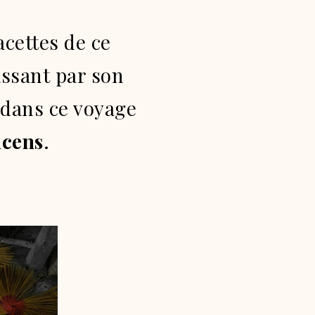
acettes de ce
passant par son
i dans ce voyage
ncens
.