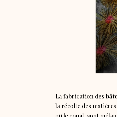
La fabrication des
bât
la récolte des matière
ou le copal, sont mélan