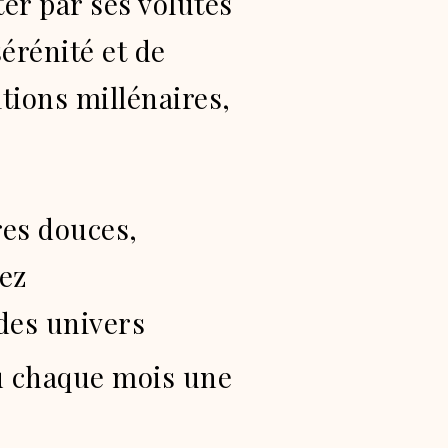
ter par ses volutes
érénité et de
tions millénaires,
res douces,
ez
des univers
ù chaque mois une