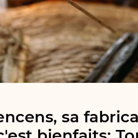
ncens, sa fabrica
 c'est bienfaits: T