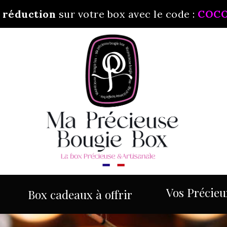
 réduction
sur votre box avec le code :
COC
Vos Précieux
Box cadeaux à offrir