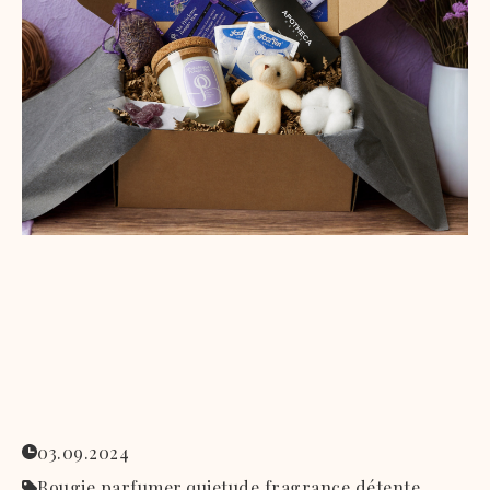
03.09.2024
Bougie parfumer,
quietude,
fragrance,
détente,