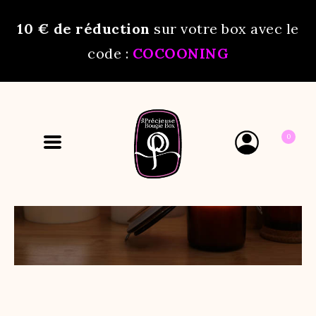
10 €
de réduction
sur votre box avec le
code :
COCOONING
0