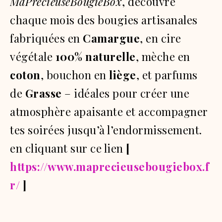
MaPrécieuseBougieBox
, découvre
chaque mois des bougies artisanales
fabriquées en
Camargue
, en cire
végétale
100% naturelle
, mèche en
coton
, bouchon en
liège
, et parfums
de
Grasse
– idéales pour créer une
atmosphère apaisante et accompagner
tes soirées jusqu’à l’endormissement.
en cliquant sur ce lien
[
https://www.maprecieusebougiebox.f
r/
]