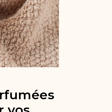
arfumées
r vos