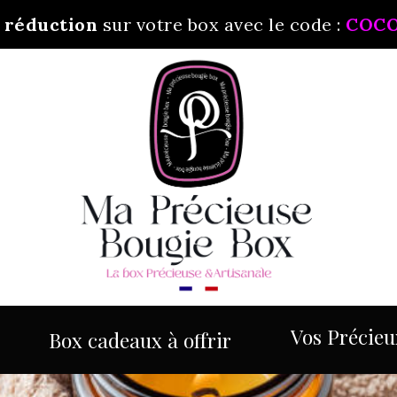
 réduction
sur votre box avec le code :
COC
Vos Précieux
Box cadeaux à offrir