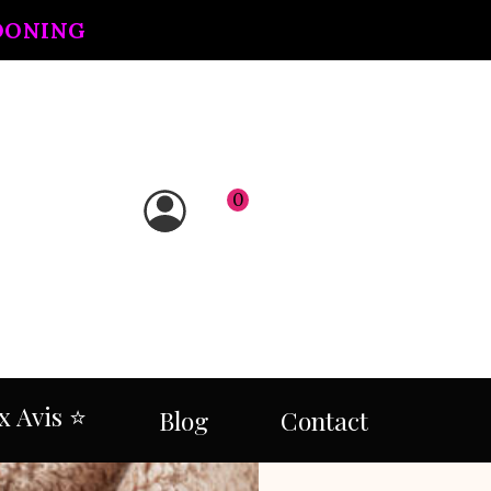
OONING
0
 Avis ⭐​
Blog
Contact