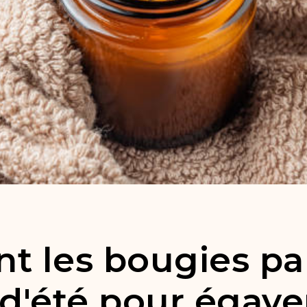
nt les bougies p
 d'été pour égaye