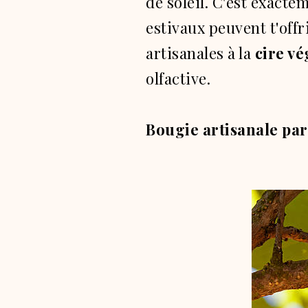
de soleil.
C'est exactem
estivaux peuvent t'offr
artisanales à la
cire vé
olfactive.
Bougie artisanale par